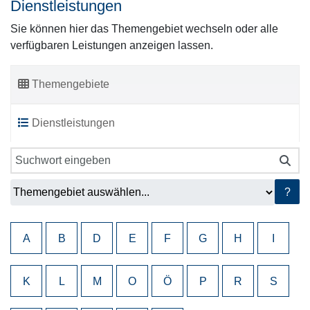
Dienstleistungen
Sie können hier das Themengebiet wechseln oder alle
verfügbaren Leistungen anzeigen lassen.
Themengebiete
Dienstleistungen
?
A
B
D
E
F
G
H
I
K
L
M
O
Ö
P
R
S