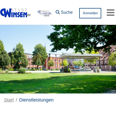
Zum Hauptinhalt springen
Suche
Anmelden
Me
Start
Dienstleistungen