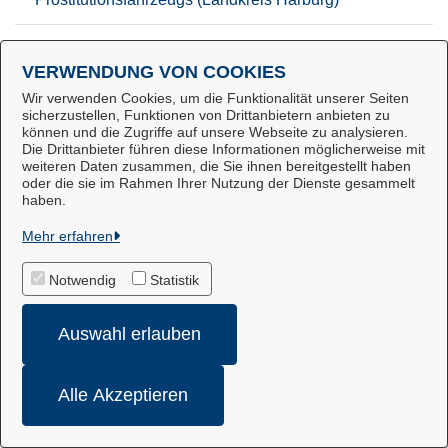
R
VERWENDUNG VON COOKIES
Wir verwenden Cookies, um die Funktionalität unserer Seiten
Ratenzahlungsantrag (Vorläufiger
sicherzustellen, Funktionen von Drittanbietern anbieten zu
Vollstreckungsschutz) im Vollstreckungsverfahren
können und die Zugriffe auf unsere Webseite zu analysieren.
Die Drittanbieter führen diese Informationen möglicherweise mit
(Stadt Winsen)
weiteren Daten zusammen, die Sie ihnen bereitgestellt haben
oder die sie im Rahmen Ihrer Nutzung der Dienste gesammelt
haben.
Reiseausweis Ausstellung (Landkreis Harburg)
Mehr erfahren
Reisegewerbe Bewilligung von Ausnahmen zu
Verboten (Landkreis Harburg)
Notwendig
Statistik
Reisegewerbe Erlaubnis (Landkreis Harburg)
Auswahl erlauben
Reisegewerbekartenfreie Tätigkeit Abmeldung (Stadt
Alle Akzeptieren
Winsen)
Reisegewerbekartenfreie Tätigkeit Anzeige (Stadt