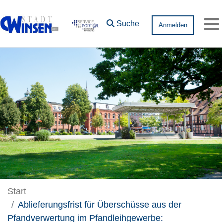
Zum Hauptinhalt springen
Suche
Anmelden
Me
Start
Ablieferungsfrist für Überschüsse aus der
Pfandverwertung im Pfandleihgewerbe: